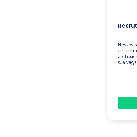
Recru
Nossos r
encontr
profissi
sua vaga