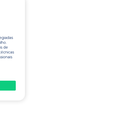
legiadas
lho.
is de
técnicas
ssionais