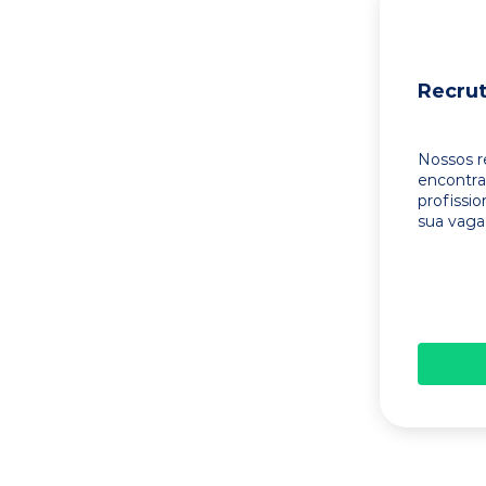
Recru
Nossos r
encontr
profissi
sua vaga