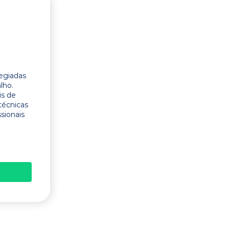
legiadas
lho.
is de
técnicas
ssionais