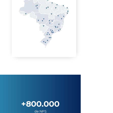
+800.000
de NPS