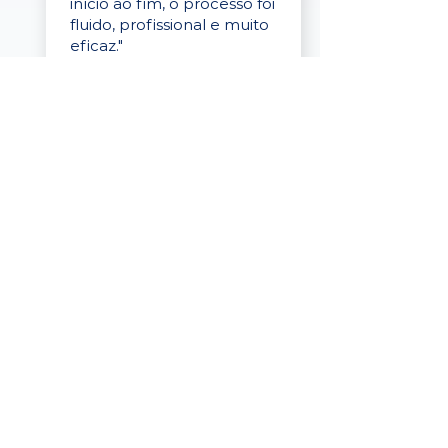
início ao fim, o processo foi
fluido, profissional e muito
eficaz."
Elaine Cristina
Business Partner
da Tigre
“A plataforma é simples de
usar, o suporte foi ótimo e
os filtros funcionam de
verdade! Recebemos
candidatos alinhados,
mesmo numa região