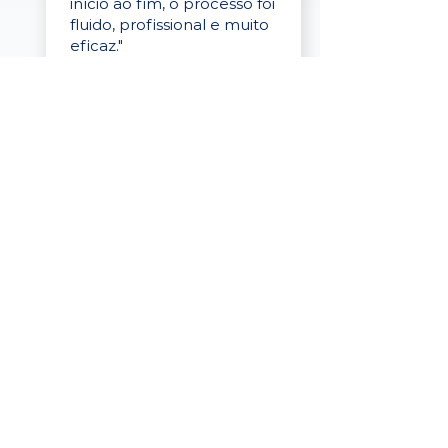
início ao fim, o processo foi
fluido, profissional e muito
eficaz."
Elaine Cristina
Business Partner
da Tigre
“A plataforma é simples de
usar, o suporte foi ótimo e
os filtros funcionam de
verdade! Recebemos
candidatos alinhados,
mesmo numa região