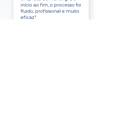
início ao fim, o processo foi
fluido, profissional e muito
eficaz."
Elaine Cristina
Business Partner
da Tigre
“A plataforma é simples de
usar, o suporte foi ótimo e
os filtros funcionam de
verdade! Recebemos
candidatos alinhados,
mesmo numa região