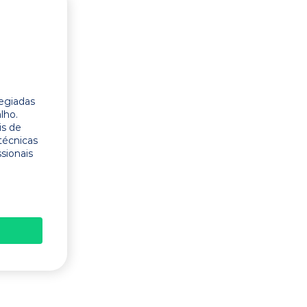
legiadas
lho.
is de
técnicas
ssionais