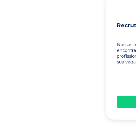
Recru
Nossos r
encontr
profissi
sua vaga