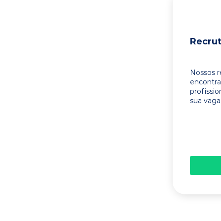
Recru
Nossos r
encontr
profissi
sua vaga