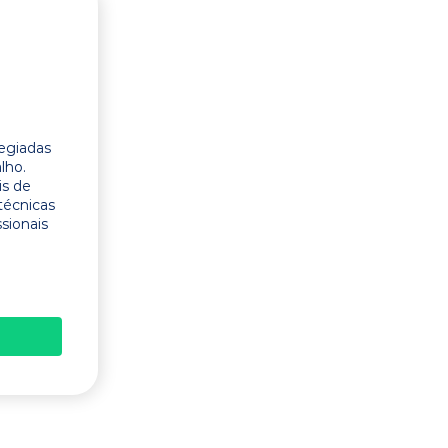
legiadas
lho.
is de
técnicas
ssionais