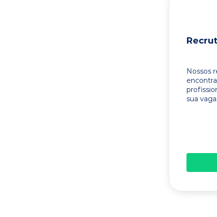
Recru
Nossos r
encontr
profissi
sua vaga