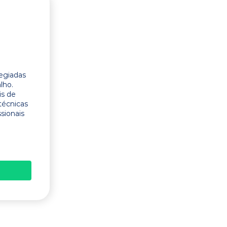
legiadas
lho.
is de
técnicas
ssionais