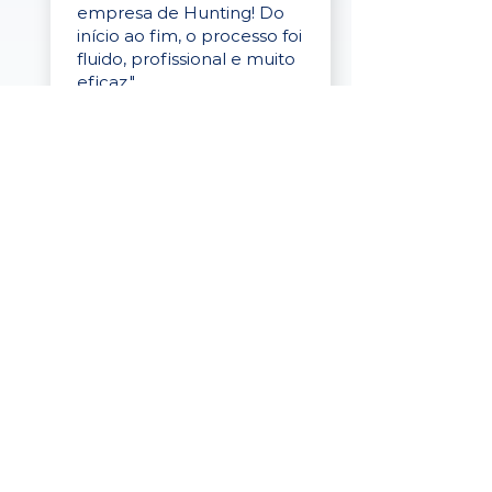
empresa de Hunting! Do
início ao fim, o processo foi
fluido, profissional e muito
eficaz."
Elaine Cristina
Business Partner
da Tigre
“A plataforma é simples de
usar, o suporte foi ótimo e
os filtros funcionam de
verdade! Recebemos
candidatos alinhados,