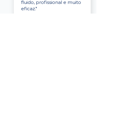
fluido, profissional e muito
eficaz."
Elaine Cristina
Business Partner
da Tigre
“A plataforma é simples de
usar, o suporte foi ótimo e
os filtros funcionam de
verdade! Recebemos
candidatos alinhados,
mesmo numa região
menor, e o processo foi