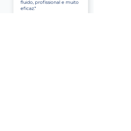
fluido, profissional e muito
eficaz."
Elaine Cristina
Business Partner
da Tigre
“A plataforma é simples de
usar, o suporte foi ótimo e
os filtros funcionam de
verdade! Recebemos
candidatos alinhados,
mesmo numa região
menor, e o processo foi