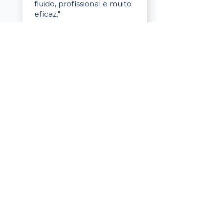
fluido, profissional e muito
eficaz."
Elaine Cristina
Business Partner
da Tigre
“A plataforma é simples de
usar, o suporte foi ótimo e
os filtros funcionam de
verdade! Recebemos
candidatos alinhados,
mesmo numa região
menor, e o processo foi