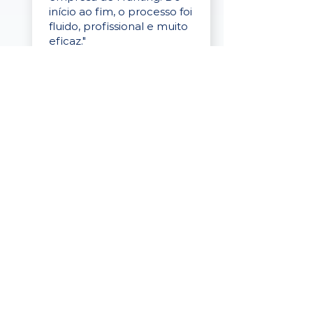
início ao fim, o processo foi
fluido, profissional e muito
eficaz."
Elaine Cristina
Business Partner
da Tigre
“A plataforma é simples de
usar, o suporte foi ótimo e
os filtros funcionam de
verdade! Recebemos
candidatos alinhados,
mesmo numa região