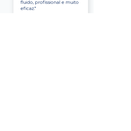
fluido, profissional e muito
eficaz."
Elaine Cristina
Business Partner
da Tigre
“A plataforma é simples de
usar, o suporte foi ótimo e
os filtros funcionam de
verdade! Recebemos
candidatos alinhados,
mesmo numa região
menor, e o processo foi