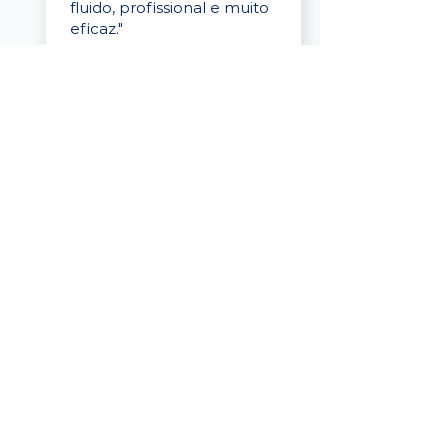
fluido, profissional e muito
eficaz."
Elaine Cristina
Business Partner
da Tigre
“A plataforma é simples de
usar, o suporte foi ótimo e
os filtros funcionam de
verdade! Recebemos
candidatos alinhados,
mesmo numa região
menor, e o processo foi