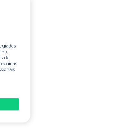
legiadas
lho.
is de
técnicas
ssionais