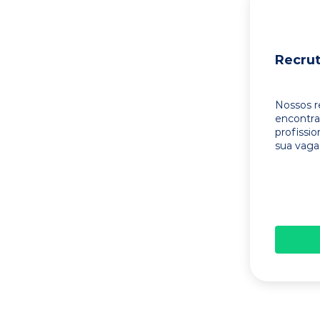
Recru
Nossos r
encontr
profissi
sua vaga