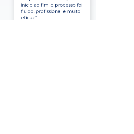
início ao fim, o processo foi
fluido, profissional e muito
eficaz."
Elaine Cristina
Business Partner
da Tigre
“A plataforma é simples de
usar, o suporte foi ótimo e
os filtros funcionam de
verdade! Recebemos
candidatos alinhados,
mesmo numa região