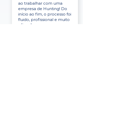
ao trabalhar com uma
empresa de Hunting! Do
início ao fim, o processo foi
fluido, profissional e muito
eficaz."
Elaine Cristina
Business Partner
da Tigre
“A plataforma é simples de
usar, o suporte foi ótimo e
os filtros funcionam de
verdade! Recebemos