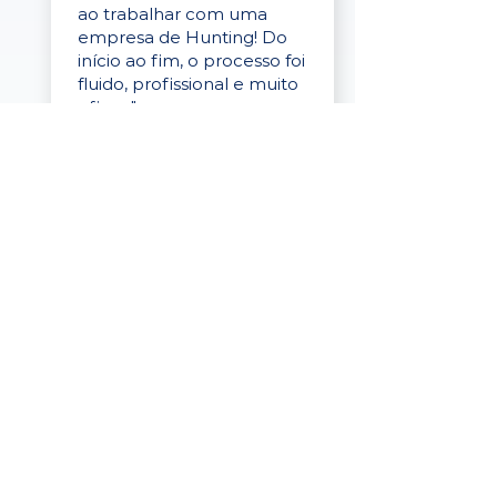
ao trabalhar com uma
empresa de Hunting! Do
início ao fim, o processo foi
fluido, profissional e muito
eficaz."
Elaine Cristina
Business Partner
da Tigre
“A plataforma é simples de
usar, o suporte foi ótimo e
os filtros funcionam de
verdade! Recebemos