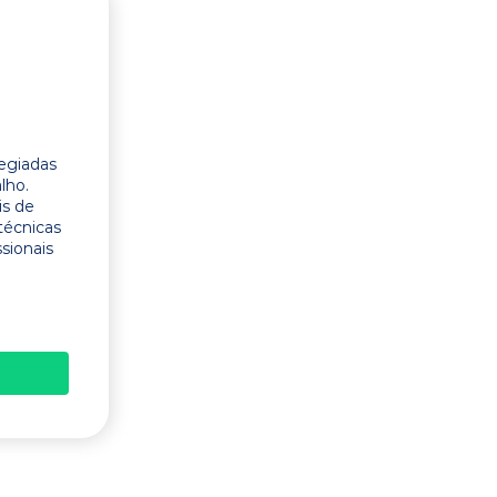
legiadas
lho.
is de
técnicas
ssionais