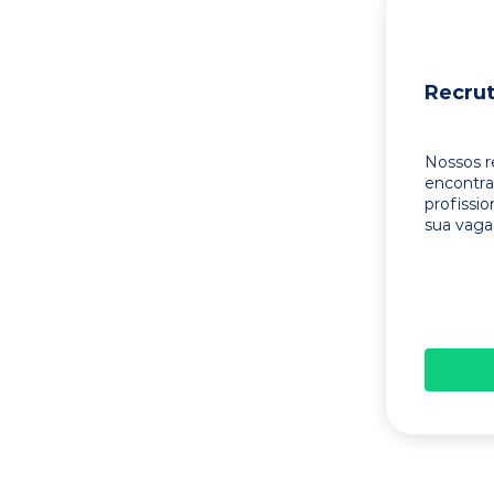
Recru
Nossos r
encontr
profissi
sua vaga