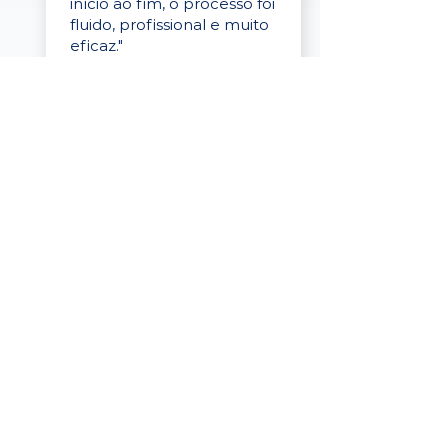
início ao fim, o processo foi
fluido, profissional e muito
eficaz."
Elaine Cristina
Business Partner
da Tigre
“A plataforma é simples de
usar, o suporte foi ótimo e
os filtros funcionam de
verdade! Recebemos
candidatos alinhados,
mesmo numa região