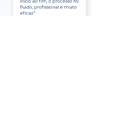
início ao fim, o processo foi
fluido, profissional e muito
eficaz."
Elaine Cristina
Business Partner
da Tigre
“A plataforma é simples de
usar, o suporte foi ótimo e
os filtros funcionam de
verdade! Recebemos
candidatos alinhados,
mesmo numa região