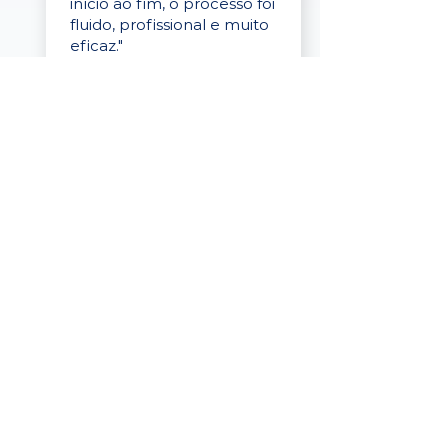
início ao fim, o processo foi
fluido, profissional e muito
eficaz."
Elaine Cristina
Business Partner
da Tigre
“A plataforma é simples de
usar, o suporte foi ótimo e
os filtros funcionam de
verdade! Recebemos
candidatos alinhados,
mesmo numa região