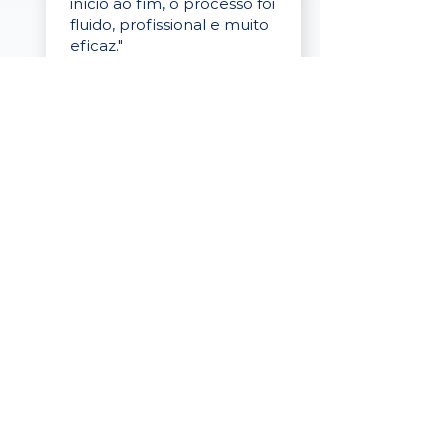
início ao fim, o processo foi
fluido, profissional e muito
eficaz."
Elaine Cristina
Business Partner
da Tigre
“A plataforma é simples de
usar, o suporte foi ótimo e
os filtros funcionam de
verdade! Recebemos
candidatos alinhados,
mesmo numa região